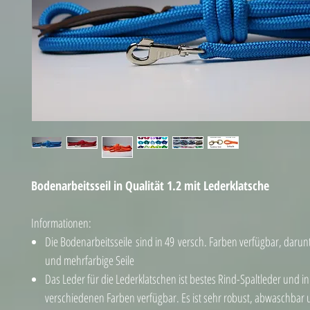
Bodenarbeitsseil in Qualität 1.2 mit Lederklatsche
Informationen:
Die Bodenarbeitsseile sind in 49 versch. Farben verfügbar, darunt
und mehrfarbige Seile
Das Leder für die Lederklatschen ist bestes Rind-Spaltleder und in
verschiedenen Farben verfügbar. Es ist sehr robust, abwaschbar u