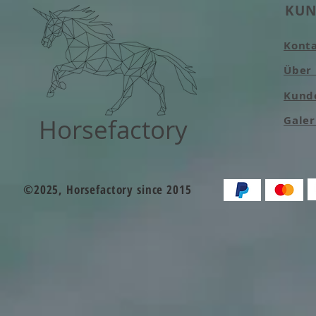
KUN
Kont
Über
Kund
Horsefactory
Galer
©2025, Horsefactory since 2015