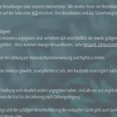
bei Bestellungen über unseren Internetshop : Wir senden Ihnen die Bestellda
r auf der Seite unter
AGB
einsehen. Ihre Bestelldaten sind aus Sicherheitsgr
ligkeit
des Anbieters angegeben sind, verstehen sich einschließlich der jeweils gültig
bgeführt.. Hinzu kommen etwaige Versandkosten, siehe
Versand- Zahlungsme
keit der Zahlung per Vorkasse/Banküberweisung und PayPal zu leisten.
er Vorkasse gewählt, so verpflichtet er sich, den Kaufpreis unverzüglich nach
schreibung nicht deutlich anders angegeben haben, sind alle von uns angebote
nnt die Frist für die Lieferung nach Zahlungseingang.
angs und der zufälligen Verschlechterung der verkauften Sache geht auch bei
uf diesen über.