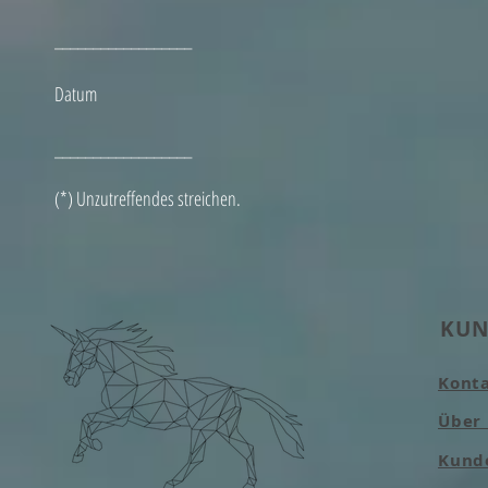
__________________
Datum
__________________
(*) Unzutreffendes streichen.
KUN
Kont
Über
Kund