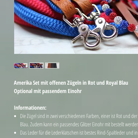
Amerika Set mit offenen Zügeln in Rot und Royal Blau
Optional mit passendem Einohr
Informationen:
Die Zügel sind in zwei verschiedenen Farben, einer ist Rot und de
Blau. Zudem kann ein passendes Glitzer Einohr mit bestellt werde
Das Leder für die Lederklatschen ist bestes Rind-Spaltleder und in