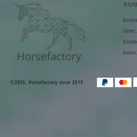
KUN
Kont
Über
Kund
Horsefactory
Galer
©2025, Horsefactory since 2015