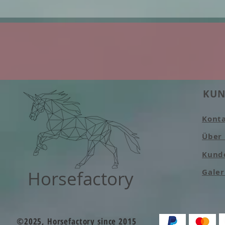
KUN
Kont
Über
Kund
Horsefactory
Galer
©2025, Horsefactory since 2015