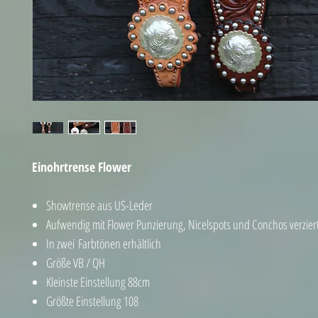
Einohrtrense Flower
Showtrense aus US-Leder
Aufwendig mit Flower Punzierung, Nicelspots und Conchos verzier
In zwei Farbtönen erhältlich
Größe VB / QH
Kleinste Einstellung 88cm
Größte Einstellung 108