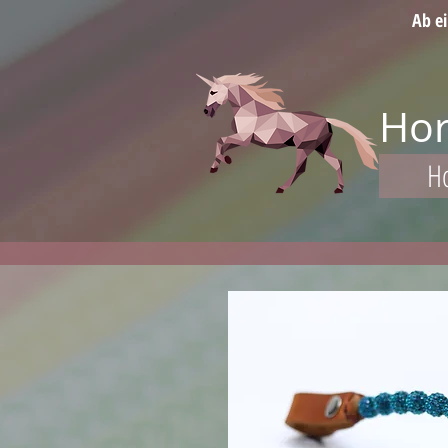
Ab e
Hor
H