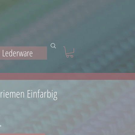
Lederware
rnriemen Einfarbig
*