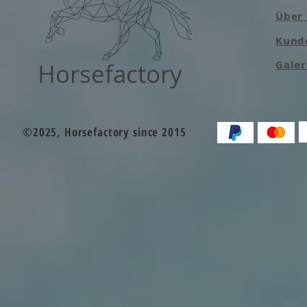
Über
Kund
Horsefactory
Galer
©2025, Horsefactory since 2015