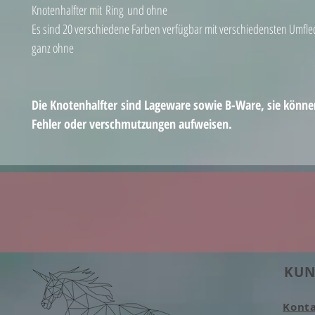
Knotenhalfter mit Ring und ohne
Es sind 20 verschiedene Farben verfügbar mit verschiedensten Umfl
ganz ohne
Die Knotenhalfter sind Lageware sowie B-Ware, sie könne
Fehler oder verschmutzungen aufweisen.
KUN
Kont