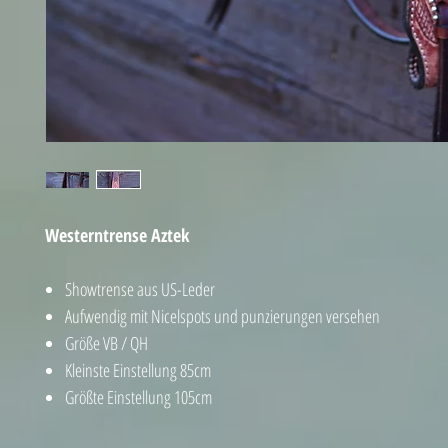
Westerntrense Aztek
Showtrense aus US-Leder
Aufwendig mit Nicelspots und punzierungen versehen
Größe VB / QH
Kleinste Einstellung 85cm
Größte Einstellung 105cm